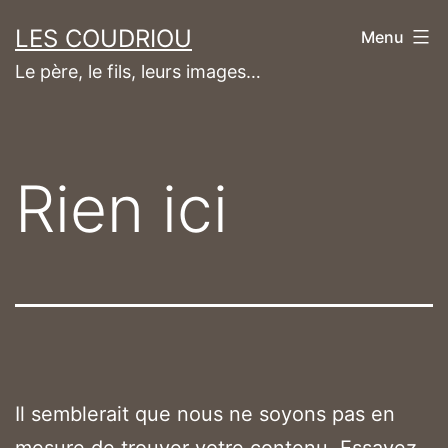
Aller
LES COUDRIOU
Menu
au
Le père, le fils, leurs images…
contenu
Rien ici
Il semblerait que nous ne soyons pas en
mesure de trouver votre contenu. Essayez